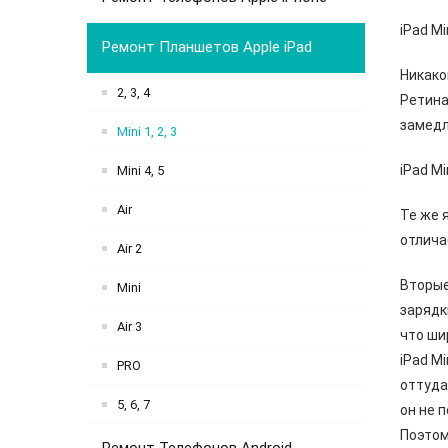
iPad Mi
Ремонт Планшетов Apple iPad
Никако
2, 3, 4
Ретина
замедл
Mini 1, 2, 3
iPad Mi
Mini 4, 5
Air
Те же 
отлича
Air 2
Вторые
Mini
зарядки
Air 3
что ши
iPad Mi
PRO
оттуда
5, 6, 7
он не 
Поэтом