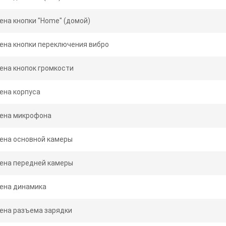
ена кнопки "Home" (домой)
ена кнопки переключения вибро
ена кнопок громкости
ена корпуса
ена микрофона
ена основной камеры
ена передней камеры
ена динамика
ена разъема зарядки