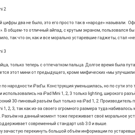
ni 2
й цифры два не было, это его просто так в «народе» называли. Оф
». В общем-то отличный айпад, с крутым экраном, пользовался бы д
ило, так что он, как и все морально устаревшие гаджеты, стал 
ni 3
яйца, только теперь с отпечатком пальца. Долгое время была пута
ется этот мини от предыдущего, кроме мифических «мы улучшили
 по народности iPad’ы. Конструкция уменьшилась, но по сути это
 использовались на iPad Mini 1, 2, 3 только lighting, широкого ра
рокий 30-пиновый разъём был только на iPad 1, 2. Производитель 
ni 1, 2, 3, так как из-за своего огромного размера туда набивалос
. Разъём на данный момент тоже переживает своё моральное уста
поддерживает современный стандарт usb 3.0 и выше.
у зачастую перекинуть большой объём информации по устаревшем