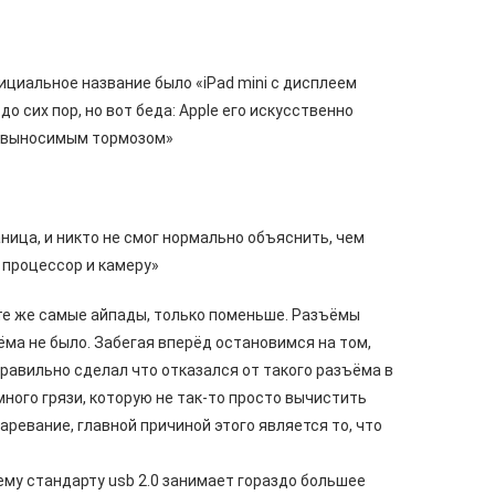
ициальное название было «iPad mini с дисплеем
о сих пор, но вот беда: Apple его искусственно
«невыносимым тормозом»
ница, и никто не смог нормально объяснить, чем
 процессор и камеру»
 те же самые айпады, только поменьше. Разъёмы
зъёма не было. Забегая вперёд остановимся на том,
правильно сделал что отказался от такого разъёма в
ь много грязи, которую не так-то просто вычистить
ревание, главной причиной этого является то, что
у стандарту usb 2.0 занимает гораздо большее