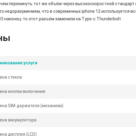
 чем перекинуть тот же объём через высокоскоростной стандарт
то недоразумением, что в современных iphone 12 используется всё
RO наконец-то этот разъём заменили на Type-c Thunderbolt.
ны
менование услуги
ена стекла
ена кнопки включения
ена SIM-держателя (механизм)
ена аккумулятора
ена дисплея (LCD)